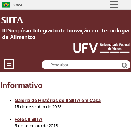
BRASIL
Simplifique!
SIITA
Comunica BR
III Simpósio Integrado de Inovação em Tecnologia
Participe
de Alimentos
Acesso à informação
Legislação
Canais
☰
Informativo
Galeria de Histórias do II SIITA em Casa
15 de dezembro de 2023
Fotos II SIITA
5 de setembro de 2018