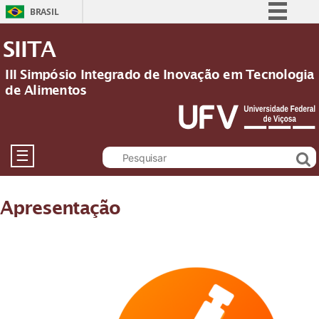
BRASIL
Simplifique!
SIITA
Comunica BR
III Simpósio Integrado de Inovação em Tecnologia
Participe
de Alimentos
Acesso à informação
Legislação
Canais
☰
Apresentação