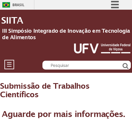
BRASIL
Simplifique!
SIITA
Comunica BR
III Simpósio Integrado de Inovação em Tecnologia
Participe
de Alimentos
Acesso à informação
Legislação
Canais
☰
Submissão de Trabalhos
Científicos
Aguarde por mais informações.