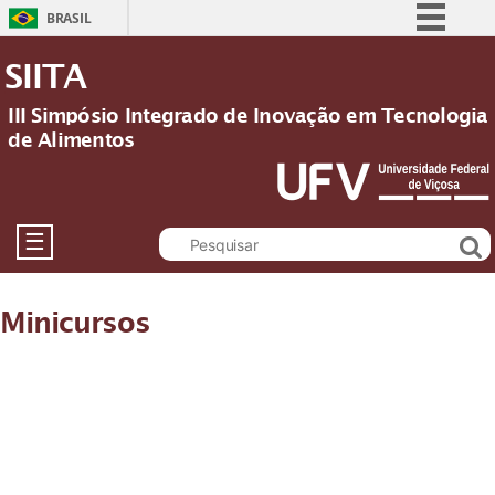
BRASIL
Simplifique!
SIITA
Comunica BR
III Simpósio Integrado de Inovação em Tecnologia
Participe
de Alimentos
Acesso à informação
Legislação
Canais
☰
Minicursos