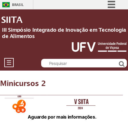
BRASIL
Simplifique!
SIITA
Comunica BR
III Simpósio Integrado de Inovação em Tecnologia
Participe
de Alimentos
Acesso à informação
Legislação
Canais
☰
Minicursos 2
Aguarde por mais informações.