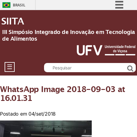
BRASIL
Simplifique!
SIITA
Comunica BR
III Simpósio Integrado de Inovação em Tecnologia
Participe
de Alimentos
Acesso à informação
Legislação
Canais
☰
WhatsApp Image 2018-09-03 at
16.01.31
Postado em 04/set/2018