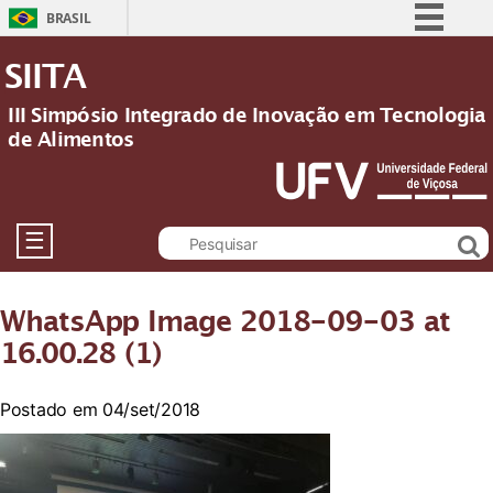
BRASIL
Simplifique!
SIITA
Comunica BR
III Simpósio Integrado de Inovação em Tecnologia
Participe
de Alimentos
Acesso à informação
Legislação
Canais
☰
WhatsApp Image 2018-09-03 at
16.00.28 (1)
Postado em 04/set/2018