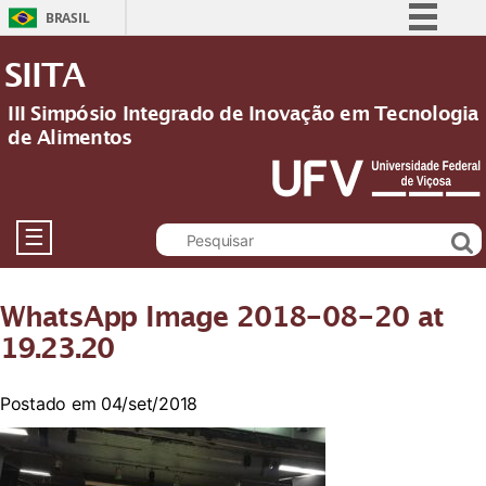
BRASIL
Simplifique!
SIITA
Comunica BR
III Simpósio Integrado de Inovação em Tecnologia
Participe
de Alimentos
Acesso à informação
Legislação
Canais
☰
WhatsApp Image 2018-08-20 at
19.23.20
Postado em 04/set/2018