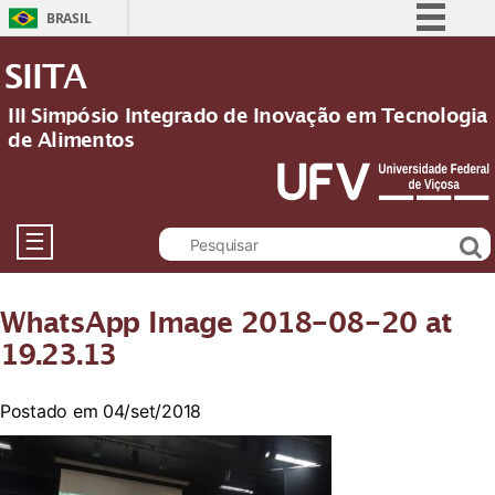
BRASIL
Simplifique!
SIITA
Comunica BR
III Simpósio Integrado de Inovação em Tecnologia
Participe
de Alimentos
Acesso à informação
Legislação
Canais
☰
WhatsApp Image 2018-08-20 at
19.23.13
Postado em 04/set/2018