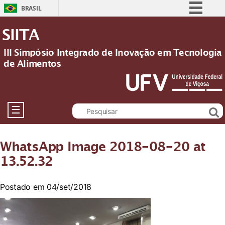
BRASIL
Simplifique!
SIITA
Comunica BR
III Simpósio Integrado de Inovação em Tecnologia
Participe
de Alimentos
Acesso à informação
Legislação
Canais
☰
WhatsApp Image 2018-08-20 at
13.52.32
Postado em 04/set/2018