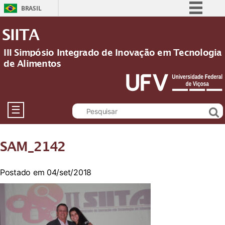
BRASIL
Simplifique!
SIITA
Comunica BR
III Simpósio Integrado de Inovação em Tecnologia
Participe
de Alimentos
Acesso à informação
Legislação
Canais
☰
SAM_2142
Postado em 04/set/2018