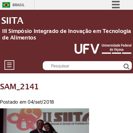
BRASIL
Simplifique!
SIITA
Comunica BR
III Simpósio Integrado de Inovação em Tecnologia
Participe
de Alimentos
Acesso à informação
Legislação
Canais
☰
SAM_2141
Postado em 04/set/2018