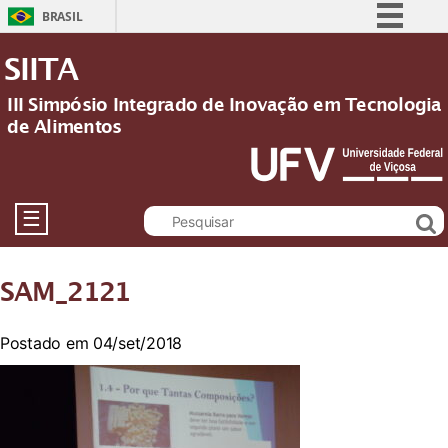
BRASIL
Simplifique!
SIITA
Comunica BR
III Simpósio Integrado de Inovação em Tecnologia
Participe
de Alimentos
Acesso à informação
Legislação
Canais
☰
SAM_2121
Postado em 04/set/2018