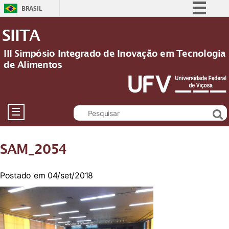
BRASIL
Simplifique!
SIITA
Comunica BR
III Simpósio Integrado de Inovação em Tecnologia
Participe
de Alimentos
Acesso à informação
Legislação
Canais
☰
SAM_2054
Postado em 04/set/2018