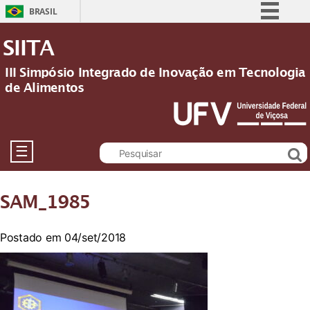
BRASIL
Simplifique!
SIITA
Comunica BR
III Simpósio Integrado de Inovação em Tecnologia
Participe
de Alimentos
Acesso à informação
Legislação
Canais
☰
SAM_1985
Postado em 04/set/2018