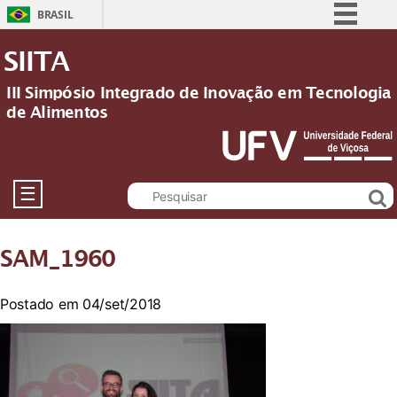
BRASIL
Simplifique!
SIITA
Comunica BR
III Simpósio Integrado de Inovação em Tecnologia
Participe
de Alimentos
Acesso à informação
Legislação
Canais
☰
SAM_1960
Postado em 04/set/2018