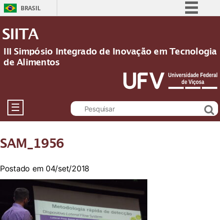
BRASIL
Simplifique!
SIITA
Comunica BR
III Simpósio Integrado de Inovação em Tecnologia
Participe
de Alimentos
Acesso à informação
Legislação
Canais
☰
SAM_1956
Postado em 04/set/2018