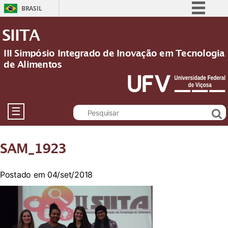
BRASIL
Simplifique!
SIITA
Comunica BR
III Simpósio Integrado de Inovação em Tecnologia
Participe
de Alimentos
Acesso à informação
Legislação
Canais
☰
SAM_1923
Postado em 04/set/2018