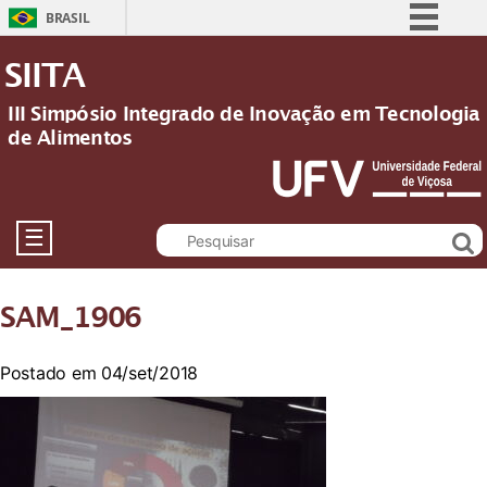
BRASIL
Simplifique!
SIITA
Comunica BR
III Simpósio Integrado de Inovação em Tecnologia
Participe
de Alimentos
Acesso à informação
Legislação
Canais
☰
SAM_1906
Postado em 04/set/2018