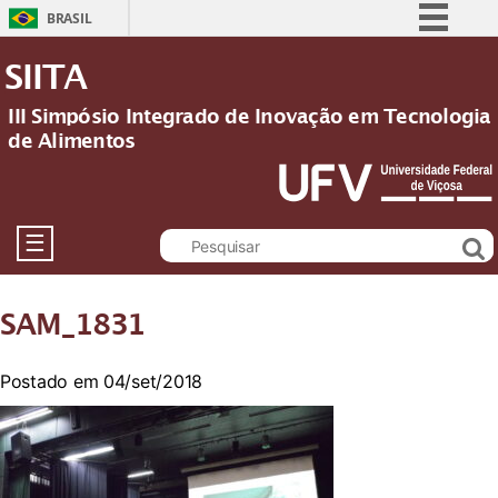
BRASIL
Simplifique!
SIITA
Comunica BR
III Simpósio Integrado de Inovação em Tecnologia
Participe
de Alimentos
Acesso à informação
Legislação
Canais
☰
SAM_1831
Postado em 04/set/2018