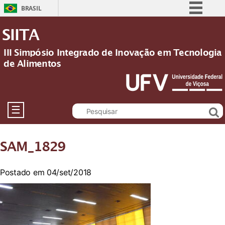
BRASIL
Simplifique!
SIITA
Comunica BR
III Simpósio Integrado de Inovação em Tecnologia
Participe
de Alimentos
Acesso à informação
Legislação
Canais
☰
SAM_1829
Postado em 04/set/2018