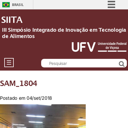
BRASIL
Simplifique!
SIITA
Comunica BR
III Simpósio Integrado de Inovação em Tecnologia
Participe
de Alimentos
Acesso à informação
Legislação
Canais
☰
SAM_1804
Postado em 04/set/2018