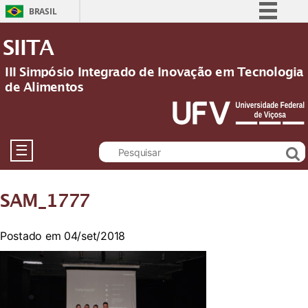
BRASIL
Simplifique!
SIITA
Comunica BR
III Simpósio Integrado de Inovação em Tecnologia
Participe
de Alimentos
Acesso à informação
Legislação
Canais
☰
SAM_1777
Postado em 04/set/2018