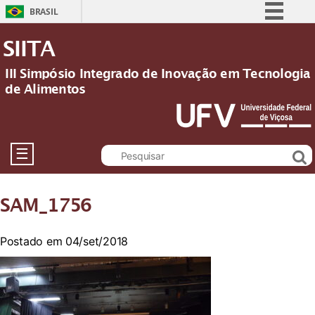
BRASIL
Simplifique!
SIITA
Comunica BR
III Simpósio Integrado de Inovação em Tecnologia
Participe
de Alimentos
Acesso à informação
Legislação
Canais
☰
SAM_1756
Postado em 04/set/2018