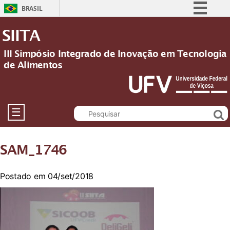
BRASIL
Simplifique!
SIITA
Comunica BR
III Simpósio Integrado de Inovação em Tecnologia
Participe
de Alimentos
Acesso à informação
Legislação
Canais
☰
SAM_1746
Postado em 04/set/2018