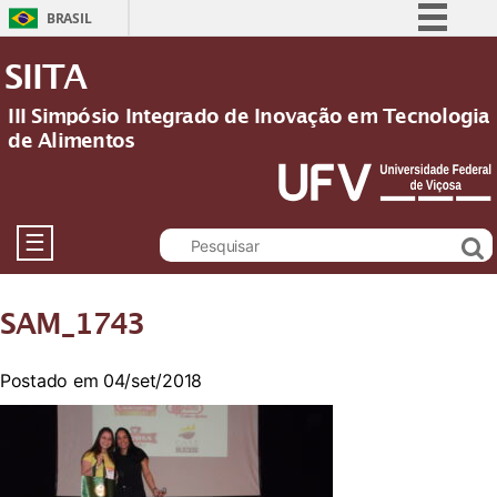
BRASIL
Simplifique!
SIITA
Comunica BR
III Simpósio Integrado de Inovação em Tecnologia
Participe
de Alimentos
Acesso à informação
Legislação
Canais
☰
SAM_1743
Postado em 04/set/2018