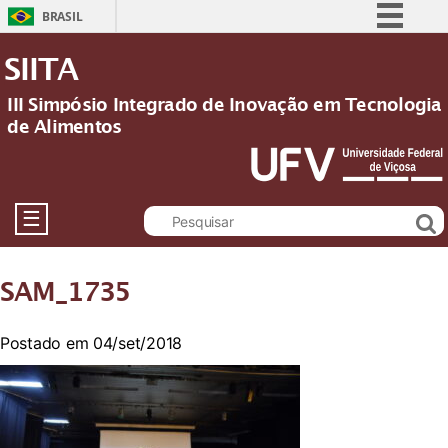
BRASIL
Simplifique!
SIITA
Comunica BR
III Simpósio Integrado de Inovação em Tecnologia
Participe
de Alimentos
Acesso à informação
Legislação
Canais
☰
SAM_1735
Postado em 04/set/2018