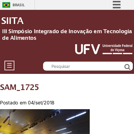
BRASIL
Simplifique!
SIITA
Comunica BR
III Simpósio Integrado de Inovação em Tecnologia
Participe
de Alimentos
Acesso à informação
Legislação
Canais
☰
SAM_1725
Postado em 04/set/2018