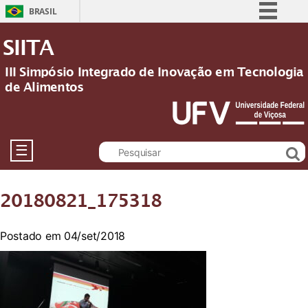
BRASIL
Simplifique!
SIITA
Comunica BR
III Simpósio Integrado de Inovação em Tecnologia
Participe
de Alimentos
Acesso à informação
Legislação
Canais
☰
20180821_175318
Postado em 04/set/2018