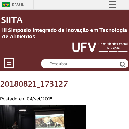
BRASIL
Simplifique!
SIITA
Comunica BR
III Simpósio Integrado de Inovação em Tecnologia
Participe
de Alimentos
Acesso à informação
Legislação
Canais
☰
20180821_173127
Postado em 04/set/2018